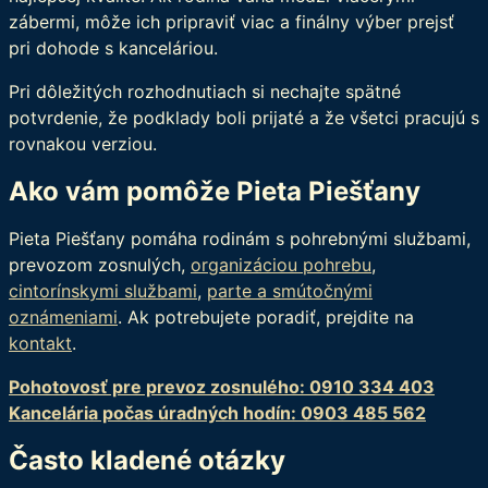
zábermi, môže ich pripraviť viac a finálny výber prejsť
pri dohode s kanceláriou.
Pri dôležitých rozhodnutiach si nechajte spätné
potvrdenie, že podklady boli prijaté a že všetci pracujú s
rovnakou verziou.
Ako vám pomôže Pieta Piešťany
Pieta Piešťany pomáha rodinám s pohrebnými službami,
prevozom zosnulých,
organizáciou pohrebu
,
cintorínskymi službami
,
parte a smútočnými
oznámeniami
. Ak potrebujete poradiť, prejdite na
kontakt
.
Pohotovosť pre prevoz zosnulého: 0910 334 403
Kancelária počas úradných hodín: 0903 485 562
Často kladené otázky