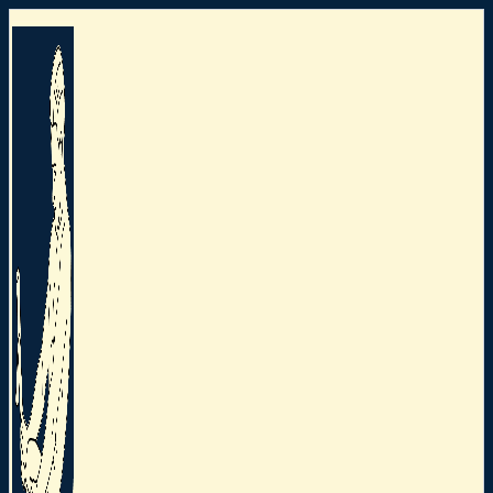
Preskočiť
na
obsah