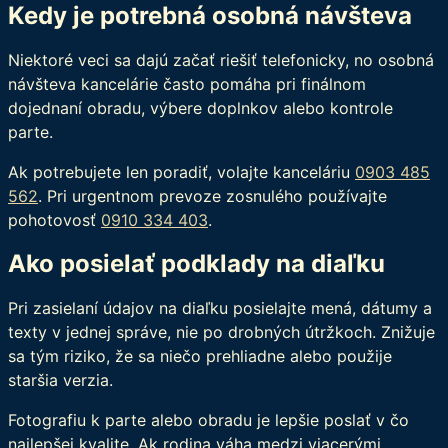
Kedy je potrebná osobná návšteva
Niektoré veci sa dajú začať riešiť telefonicky, no osobná
návšteva kancelárie často pomáha pri finálnom
dojednaní obradu, výbere doplnkov alebo kontrole
parte.
Ak potrebujete len poradiť, volajte kanceláriu
0903 485
562
. Pri urgentnom prevoze zosnulého používajte
pohotovosť
0910 334 403
.
Ako posielať podklady na diaľku
Pri zasielaní údajov na diaľku posielajte mená, dátumy a
texty v jednej správe, nie po drobných útržkoch. Znižuje
sa tým riziko, že sa niečo prehliadne alebo použije
staršia verzia.
Fotografiu k parte alebo obradu je lepšie poslať v čo
najlepšej kvalite. Ak rodina váha medzi viacerými