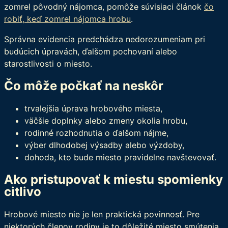
zomrel pôvodný nájomca, pomôže súvisiaci článok
čo
robiť, keď zomrel nájomca hrobu
.
Správna evidencia predchádza nedorozumeniam pri
budúcich úpravách, ďalšom pochovaní alebo
starostlivosti o miesto.
Čo môže počkať na neskôr
trvalejšia úprava hrobového miesta,
väčšie doplnky alebo zmeny okolia hrobu,
rodinné rozhodnutia o ďalšom nájme,
výber dlhodobej výsadby alebo výzdoby,
dohoda, kto bude miesto pravidelne navštevovať.
Ako pristupovať k miestu spomienky
citlivo
Hrobové miesto nie je len praktická povinnosť. Pre
niektorých členov rodiny je to dôležité miesto smútenia,