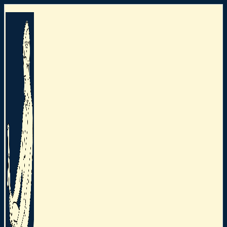
Preskočiť
na
obsah