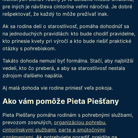
pre iných je návšteva cintorína veľmi náročná. Je dobré
rešpektovať, že každý to môže prežívať inak.
Ak sa rodina delí o starostlivosť, pomáha dohodnúť sa
na jednoduchých pravidlách: kto bude chodiť pravidelne,
kto prinesie kvety pri výročí a kto bude riešiť praktické
otázky s pohrebiskom.
Takáto dohoda nemusí byť formálna. Stačí, aby najbližší
vedeli, kto čo preberá, a aby sa starostlivosť nestala
zdrojom ďalšieho napätia.
Aj malá dohoda vie rodine priniesť veľa pokoja.
Ako vám pomôže Pieta Piešťany
Pieta Piešťany pomáha rodinám s pohrebnými službami,
prevozom zosnulých,
organizáciou pohrebu
,
cintorínskymi službami
,
parte a smútočnými
oznámeniami
. Ak potrebujete poradiť, prejdite na