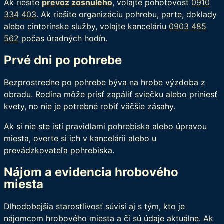
Ak riešite
prevoz zosnulého
, volajte pohotovosť
0910
334 403
. Ak riešite organizáciu pohrebu, parte, doklady
alebo cintorínske služby, volajte kanceláriu
0903 485
562
počas úradných hodín.
Prvé dni po pohrebe
Bezprostredne po pohrebe býva na hrobe výzdoba z
obradu. Rodina môže prísť zapáliť sviečku alebo priniesť
kvety, no nie je potrebné robiť väčšie zásahy.
Ak si nie ste istí pravidlami pohrebiska alebo úpravou
miesta, overte si ich v kancelárii alebo u
prevádzkovateľa pohrebiska.
Nájom a evidencia hrobového
miesta
Dlhodobejšia starostlivosť súvisí aj s tým, kto je
nájomcom hrobového miesta a či sú údaje aktuálne. Ak