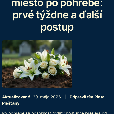
miesto po pohrebe:
prvé týždne a ďalší
postup
Aktualizované:
29. mája 2026 |
Pripravil tím Pieta
Piešťany
Po pohrebe sa pozornosť rodiny postupne presúva od