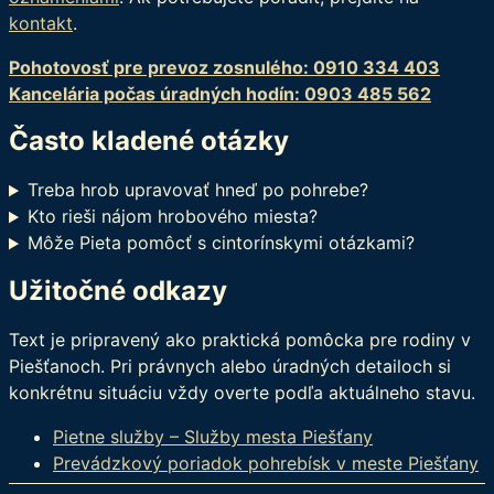
kontakt
.
Pohotovosť pre prevoz zosnulého: 0910 334 403
Kancelária počas úradných hodín: 0903 485 562
Často kladené otázky
Treba hrob upravovať hneď po pohrebe?
Kto rieši nájom hrobového miesta?
Môže Pieta pomôcť s cintorínskymi otázkami?
Užitočné odkazy
Text je pripravený ako praktická pomôcka pre rodiny v
Piešťanoch. Pri právnych alebo úradných detailoch si
konkrétnu situáciu vždy overte podľa aktuálneho stavu.
Pietne služby – Služby mesta Piešťany
Prevádzkový poriadok pohrebísk v meste Piešťany