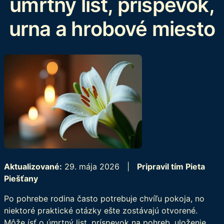
úmrtný list, príspevok,
urna a hrobové miesto
Aktualizované:
29. mája 2026 |
Pripravil tím Pieta
Piešťany
Po pohrebe rodina často potrebuje chvíľu pokoja, no
niektoré praktické otázky ešte zostávajú otvorené.
Môže ísť o úmrtný list, príspevok na pohreb, uloženie