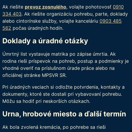
Ak riešite
prevoz zosnulého
, volajte pohotovosť
0910
334 403
. Ak riešite organizáciu pohrebu, parte, doklady
alebo cintorínske služby, volajte kanceláriu
0903 485
562
počas úradných hodín.
Doklady a úradné otázky
Úmrtný list vystavuje matrika po zápise úmrtia. Ak
rodina rieši príspevok na pohreb, postup a podmienky je
vhodné overiť na príslušnom úrade práce alebo na
oficiálnej stránke MPSVR SR.
Pri úradných veciach si odložte potvrdenia, kontakty a
dokumenty, ktoré ste dostali pri vybavovaní pohrebu.
Môžu sa hodiť pri neskorších otázkach.
Urna, hrobové miesto a ďalší termín
Ak bola zvolená kremácia, po pohrebe sa rieši