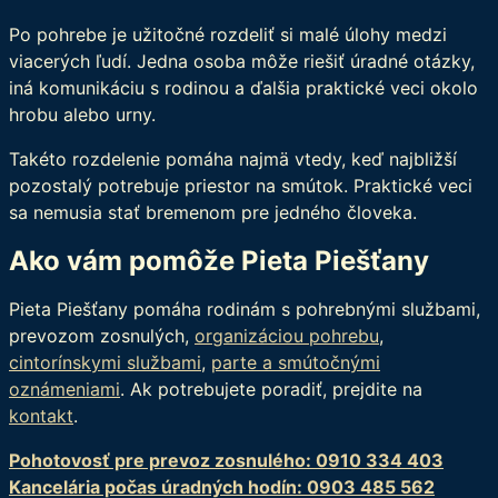
Po pohrebe je užitočné rozdeliť si malé úlohy medzi
viacerých ľudí. Jedna osoba môže riešiť úradné otázky,
iná komunikáciu s rodinou a ďalšia praktické veci okolo
hrobu alebo urny.
Takéto rozdelenie pomáha najmä vtedy, keď najbližší
pozostalý potrebuje priestor na smútok. Praktické veci
sa nemusia stať bremenom pre jedného človeka.
Ako vám pomôže Pieta Piešťany
Pieta Piešťany pomáha rodinám s pohrebnými službami,
prevozom zosnulých,
organizáciou pohrebu
,
cintorínskymi službami
,
parte a smútočnými
oznámeniami
. Ak potrebujete poradiť, prejdite na
kontakt
.
Pohotovosť pre prevoz zosnulého: 0910 334 403
Kancelária počas úradných hodín: 0903 485 562